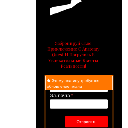
Забронируй Свое
Приключение С Anatomy
Quest И Погрузись В
Увлекательные Квесты
Реальности!
Имя
*
Этому плагину требуется
обновление плана
Эл. почта
*
Отправить